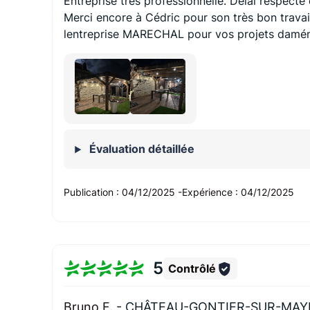
Entreprise très professionnelle. Délai respecté 
Merci encore à Cédric pour son très bon trava
lentreprise MARECHAL pour vos projets damé
Évaluation détaillée
Publication :
04/12/2025
-
Expérience :
04/12/2025
5
Contrôlé
Bruno F. -
CHÂTEAU-GONTIER-SUR-MAYE