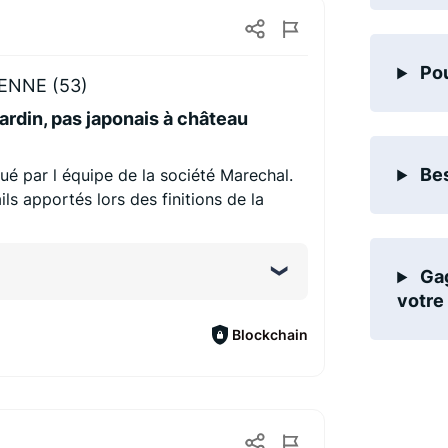
Pou
NNE (53)
ardin, pas japonais à château
Bes
tué par l équipe de la société Marechal.
ls apportés lors des finitions de la
Gag
votre 
Blockchain