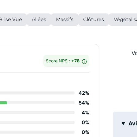
Brise Vue
Allées
Massifs
Clôtures
Végétalis
Vo
Score NPS :
+78
Détails des notes
42%
Matériaux et dispon
54%
Conseils / créativit
4%
Qualité des service
0%
Avi
0%
Respect délais