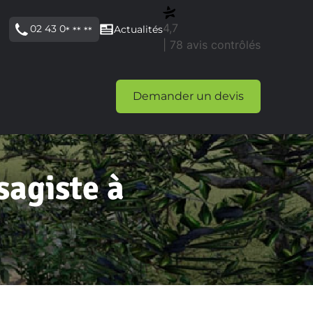
4,7
02 43 0
Actualités
* ** **
| 78 avis contrôlés
Demander un devis
agiste à
E