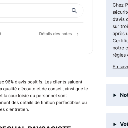
Chez P
Rapport qualité / pr
sécurit
d’avis 
Recommandation
sur tro
après 
Détails des notes
Certifi
notre 
règles 
En savo
ec 96% d'avis positifs. Les clients saluent
qualité d'écoute et de conseil, ainsi que le
Not
 et la courtoisie du personnel sont
nent des détails de finition perfectibles ou
es d'entretien.
Vot